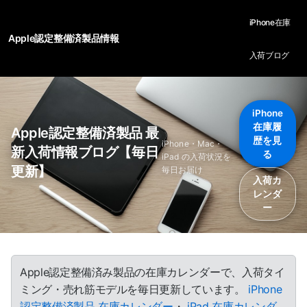
iPhone在庫
Apple認定整備済製品情報
入荷ブログ
iPhone
在庫履
Apple認定整備済製品 最
歴を見
iPhone・Mac・
新入荷情報ブログ【毎日
る
iPad の入荷状況を
更新】
毎日お届け
入荷カ
レンダ
ー
Apple認定整備済み製品の在庫カレンダーで、入荷タイ
ミング・売れ筋モデルを毎日更新しています。
iPhone
認定整備済製品 在庫カレンダー
・
iPad 在庫カレンダ