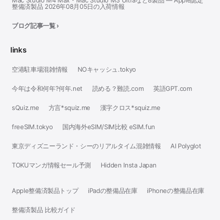
整備済製品 2026年08月05日の入荷情報
ブログ記事一覧 ›
links
空港駐車場混雑情報
NOキャッシュ.tokyo
今年は令和何年?何年.net
読める？難読.com
英語GPT.com
sQuiz.me
方言*squiz.me
漢字クロス*squiz.me
freeSIM.tokyo
国内海外eSIM/SIM比較 eSIM.fun
東京ディズニーランド・シーのリアルタイム混雑情報
AI Polyglot
TOKUマンガ情報セール予測
Hidden Insta Japan
Apple整備済製品トップ
iPadの整備品在庫
iPhoneの整備品在庫
整備済製品 比較ガイド