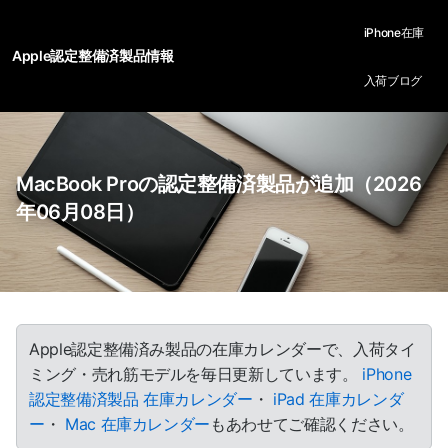
iPhone在庫
Apple認定整備済製品情報
入荷ブログ
MacBook Proの認定整備済製品が追加（2026
年06月08日）
Apple認定整備済み製品の在庫カレンダーで、入荷タイ
ミング・売れ筋モデルを毎日更新しています。
iPhone
認定整備済製品 在庫カレンダー
・
iPad 在庫カレンダ
ー
・
Mac 在庫カレンダー
もあわせてご確認ください。