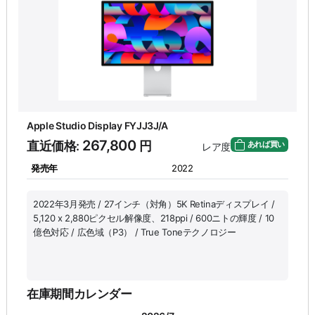
10
11
12
13
14
15
16
17
18
19
20
21
22
23
24
25
26
27
28
29
30
-
-
-
-
-
-
31
■
在庫があった期間
■
6時間以内に売り切れ
■
12時間以内
に売り切れ
Apple Studio Display FYJJ3J/A
267,800
直近価格:
円
あれば買い
レア度
発売年
2022
2022年3月発売 / 27インチ（対角）5K Retinaディスプレイ /
5,120 x 2,880ピクセル解像度、218ppi / 600ニトの輝度 / 10
億色対応 / 広色域（P3） / True Toneテクノロジー
在庫期間カレンダー