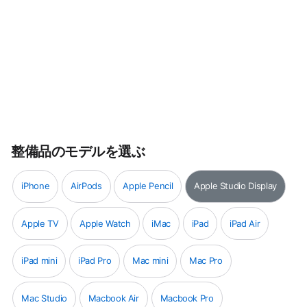
整備品のモデルを選ぶ
iPhone
AirPods
Apple Pencil
Apple Studio Display
Apple TV
Apple Watch
iMac
iPad
iPad Air
iPad mini
iPad Pro
Mac mini
Mac Pro
Mac Studio
Macbook Air
Macbook Pro