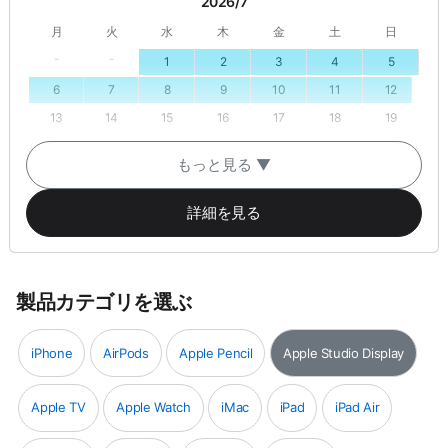
2026/7
月
火
水
木
金
土
日
-
-
1
2
3
4
5
6
7
8
9
10
11
12
13
14
15
16
17
18
19
20
21
22
23
24
25
26
もっと見る ▼
-
-
27
28
29
30
31
詳細を見る
2026/8
月
火
水
木
金
土
日
-
-
-
-
-
1
2
製品カテゴリを選ぶ
3
4
5
6
7
8
9
10
11
12
13
14
15
16
iPhone
AirPods
Apple Pencil
Apple Studio Display
17
18
19
20
21
22
23
24
25
26
27
28
29
30
Apple TV
Apple Watch
iMac
iPad
iPad Air
-
-
-
-
-
-
31