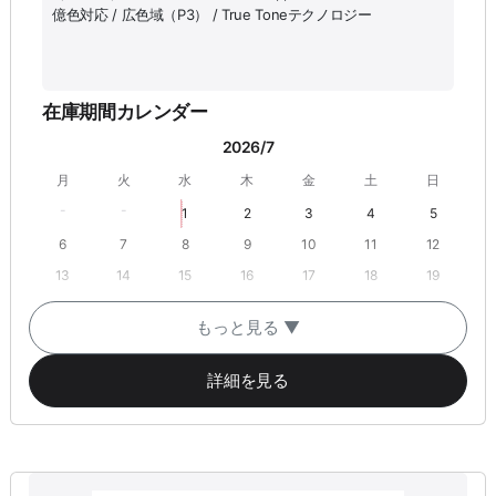
億色対応 / 広色域（P3） / True Toneテクノロジー
在庫期間カレンダー
2026/7
月
火
水
木
金
土
日
-
-
1
2
3
4
5
6
7
8
9
10
11
12
13
14
15
16
17
18
19
20
21
22
23
24
25
26
もっと見る ▼
-
-
27
28
29
30
31
詳細を見る
2026/8
月
火
水
木
金
土
日
-
-
-
-
-
1
2
3
4
5
6
7
8
9