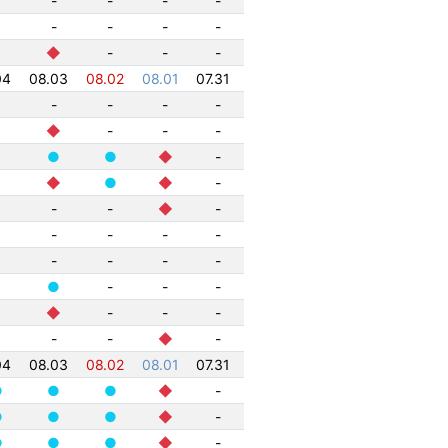
-
-
-
-
-
-
-
-
◆
-
-
-
04
08.03
08.02
08.01
07.31
-
-
-
-
◆
-
-
-
●
●
◆
-
◆
●
◆
-
-
-
◆
-
-
-
-
-
-
-
-
-
●
-
-
-
◆
-
-
-
-
-
◆
-
04
08.03
08.02
08.01
07.31
●
●
●
◆
-
●
●
●
◆
-
●
●
●
◆
-