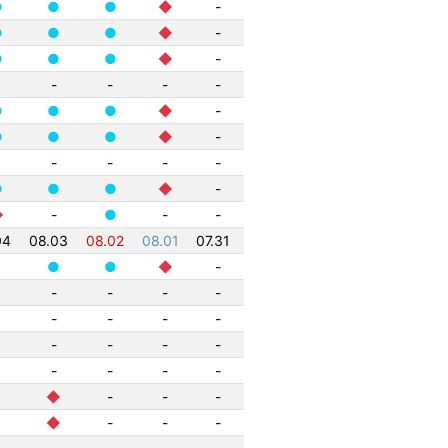
●
●
●
◆
-
●
●
●
◆
-
●
●
●
◆
-
-
-
-
-
●
●
●
◆
-
●
●
●
◆
-
-
-
-
-
●
●
●
◆
-
◆
-
●
-
-
04
08.03
08.02
08.01
07.31
●
●
◆
-
-
-
-
-
-
-
-
-
-
-
-
-
-
-
-
-
◆
-
-
-
◆
-
-
-