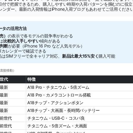
日付で把握できるため、購入しやすい時期や入荷パターンを掴むのに役立
カレンダー、最新の入荷情報はiPhone入荷ブログもあわせてご活用くださ
データの活用方法
売）
の表示で各モデルの競争率がわかる
は
比較的入手しやすい
傾向がある
判断
が必要（iPhone 16 Pro など人気モデル）
在庫カレンダーで確認できる
整備済品はSIMフリーで全キャリア対応、
新品比最大15%安く
購入可能
直接移動）
世代
特徴
最新
A18 Pro・チタニウム・5倍ズーム
最新
A18 Pro・カメラコントロール搭載
最新
A18チップ・アクションボタン
最新
A18チップ・大画面・長時間バッテリー
前世代
チタニウム・USB-C・コスパ良
前世代
チタニウム・5倍ズーム・大画面