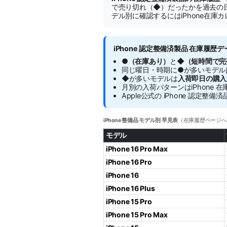
で売り切れ（◆）だったかを過去の
デル別に確認するにはiPhone在庫
iPhone 認定整備済製品 在庫履歴
●（在庫あり）
と
◆（短時間で完
同じ曜日・時期に●が多いモデル
◆が多いモデルは
入荷即日の購入
月別の入荷パターンはiPhone 
Apple公式の iPhone 認定
iPhone 整備品 モデル別 早見表
（在庫履歴ページへ
モデル
iPhone 16 Pro Max
iPhone 16 Pro
iPhone 16
iPhone 16 Plus
iPhone 15 Pro
iPhone 15 Pro Max