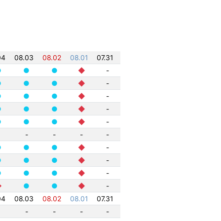
04
08.03
08.02
08.01
07.31
●
●
●
◆
-
●
●
●
◆
-
●
●
●
◆
-
●
●
●
◆
-
●
●
●
◆
-
-
-
-
-
●
●
●
◆
-
●
●
●
◆
-
●
●
●
◆
-
◆
●
●
◆
-
04
08.03
08.02
08.01
07.31
-
-
-
-