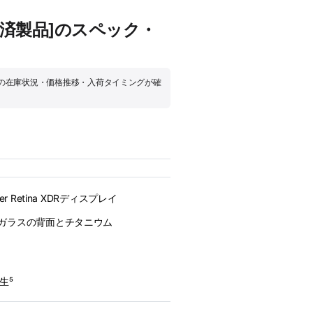
[整備済製品]のスペック・
ルストアでの在庫状況・価格推移・入荷タイミングが確
r Retina XDRディスプレイ
ガラスの背面とチタニウム
生⁵