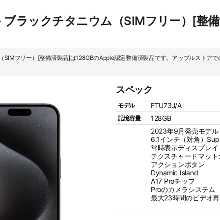
 128GB - ブラックチタニウム（SIMフリー）
ックチタニウム（SIMフリー）[整備済製品]は128GBのApple認定整備済製品です。アップ
スペック
FTU73J/A
モデル
128GB
記憶容量
2023年9月発売モデル
6.1インチ（対角）Supe
常時表示ディスプレイ
テクスチャードマット
アクションボタン
Dynamic Island
A17 Proチップ
Proのカメラシステム
最大23時間のビデオ再