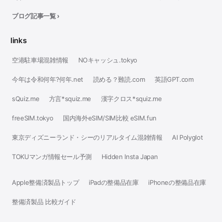
ブログ記事一覧 ›
links
空港駐車場混雑情報
NOキャッシュ.tokyo
今年は令和何年?何年.net
読める？難読.com
英語GPT.com
sQuiz.me
方言*squiz.me
漢字クロス*squiz.me
freeSIM.tokyo
国内海外eSIM/SIM比較 eSIM.fun
東京ディズニーランド・シーのリアルタイム混雑情報
AI Polyglot
TOKUマンガ情報セール予測
Hidden Insta Japan
Apple整備済製品トップ
iPadの整備品在庫
iPhoneの整備品在庫
整備済製品 比較ガイド