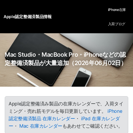
iPhone在庫
Apple認定整備済製品情報
入荷ブログ
Mac Studio・MacBook Pro・iPhoneなどの認
定整備済製品が大量追加（2026年06月02日）
Apple認定整備済み製品の在庫カレンダーで、入荷タイ
ミング・売れ筋モデルを毎日更新しています。
iPhone
認定整備済製品 在庫カレンダー
・
iPad 在庫カレンダ
ー
・
Mac 在庫カレンダー
もあわせてご確認ください。