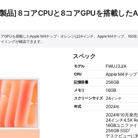
済製品] 8コアCPUと8コアGPUを搭載したAp
8コアGPUを搭載したApple M4チップ - オレンジは24インチ、Apple M4チップ、16
タイミングが確認できます。
スペック
FWUJ3J/A
モデル
Apple M4チップ
CPU
256GB
記憶容量
16GB
メモリ
24
スクリーンサイズ
インチ
2024
年式
年
2024年10月発
24インチ4.5K R
16GBユニファ
256GB SSD¹
デスクビューに対