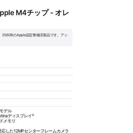
ple M4チップ - オレ
GB、256GBのApple認定整備済製品です。アッ
売モデル
etinaディスプレイ²
イドメモリ
応した12MPセンターフレームカメラ