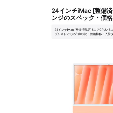
24インチiMac [整備
ンジのスペック・価格
24インチiMac [整備済製品] 8コアCPUと
プルストアでの在庫状況・価格推移・入荷