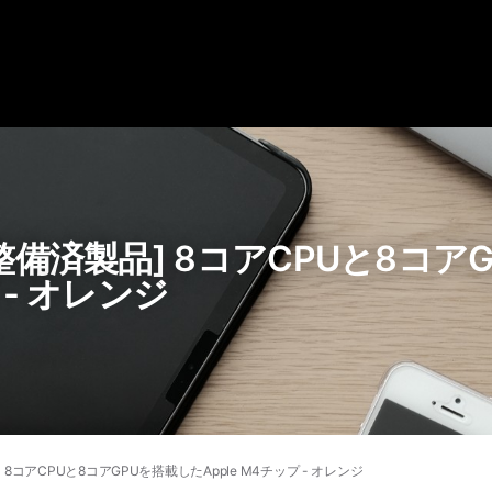
 [整備済製品] 8コアCPUと8コ
 - オレンジ
] 8コアCPUと8コアGPUを搭載したApple M4チップ - オレンジ