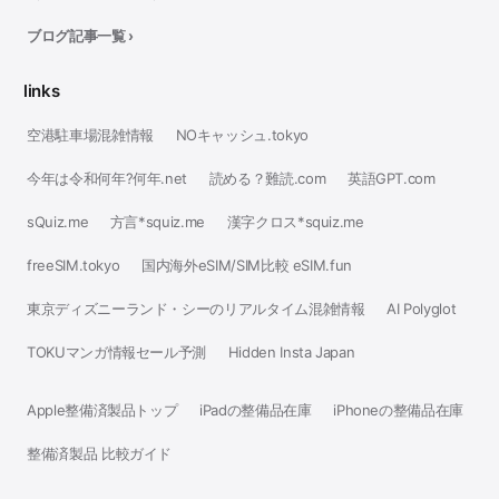
ブログ記事一覧 ›
links
空港駐車場混雑情報
NOキャッシュ.tokyo
今年は令和何年?何年.net
読める？難読.com
英語GPT.com
sQuiz.me
方言*squiz.me
漢字クロス*squiz.me
freeSIM.tokyo
国内海外eSIM/SIM比較 eSIM.fun
東京ディズニーランド・シーのリアルタイム混雑情報
AI Polyglot
TOKUマンガ情報セール予測
Hidden Insta Japan
Apple整備済製品トップ
iPadの整備品在庫
iPhoneの整備品在庫
整備済製品 比較ガイド