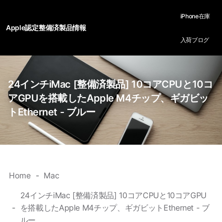
iPhone在庫
Apple認定整備済製品情報
入荷ブログ
24インチiMac [整備済製品] 10コアCPUと10コ
アGPUを搭載したApple M4チップ、ギガビッ
トEthernet - ブルー
Home
Mac
24インチiMac [整備済製品] 10コアCPUと10コアGPU
を搭載したApple M4チップ、ギガビットEthernet - ブ
ルー