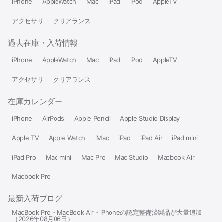
iPhone
AppleWatch
Mac
iPad
iPod
AppleTV
アクセサリ
クリアランス
過去在庫・入荷情報
iPhone
AppleWatch
Mac
iPad
iPod
AppleTV
アクセサリ
クリアランス
在庫カレンダー
iPhone
AirPods
Apple Pencil
Apple Studio Display
Apple TV
Apple Watch
iMac
iPad
iPad Air
iPad mini
iPad Pro
Mac mini
Mac Pro
Mac Studio
Macbook Air
Macbook Pro
最新入荷ブログ
MacBook Pro・MacBook Air・iPhoneの認定整備済製品が大量追加
（2026年08月06日）