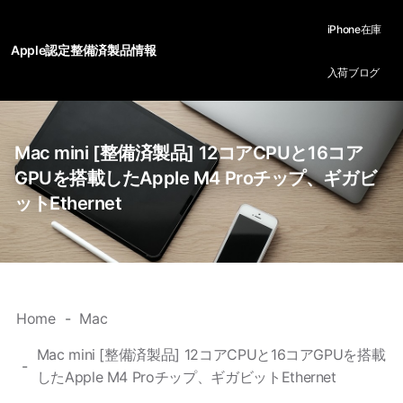
iPhone在庫
Apple認定整備済製品情報
入荷ブログ
Mac mini [整備済製品] 12コアCPUと16コア
GPUを搭載したApple M4 Proチップ、ギガビ
ットEthernet
Home
Mac
Mac mini [整備済製品] 12コアCPUと16コアGPUを搭載
したApple M4 Proチップ、ギガビットEthernet