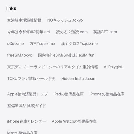
links
空港駐車場混雑情報
NOキャッシュ.tokyo
今年は令和何年?何年.net
読める？難読.com
英語GPT.com
sQuiz.me
方言*squiz.me
漢字クロス*squiz.me
freeSIM.tokyo
国内海外eSIM/SIM比較 eSIM.fun
東京ディズニーランド・シーのリアルタイム混雑情報
AI Polyglot
TOKUマンガ情報セール予測
Hidden Insta Japan
Apple整備済製品トップ
iPadの整備品在庫
iPhoneの整備品在庫
整備済製品 比較ガイド
iPhone在庫カレンダー
Apple Watchの整備品在庫
Macの整備品在庫