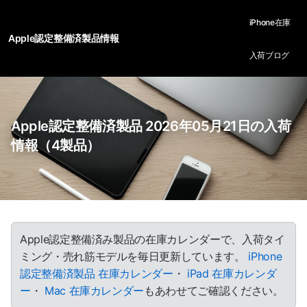
iPhone在庫
Apple認定整備済製品情報
入荷ブログ
Apple認定整備済製品 2026年05月21日の入荷
情報（4製品）
Apple認定整備済み製品の在庫カレンダーで、入荷タイ
ミング・売れ筋モデルを毎日更新しています。
iPhone
認定整備済製品 在庫カレンダー
・
iPad 在庫カレンダ
ー
・
Mac 在庫カレンダー
もあわせてご確認ください。