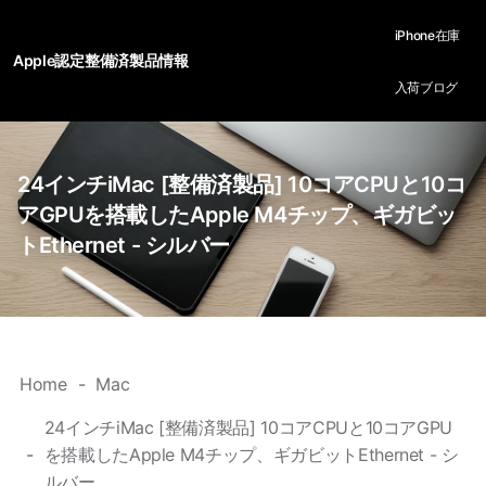
iPhone在庫
Apple認定整備済製品情報
入荷ブログ
24インチiMac [整備済製品] 10コアCPUと10コ
アGPUを搭載したApple M4チップ、ギガビッ
トEthernet - シルバー
Home
Mac
24インチiMac [整備済製品] 10コアCPUと10コアGPU
を搭載したApple M4チップ、ギガビットEthernet - シ
ルバー