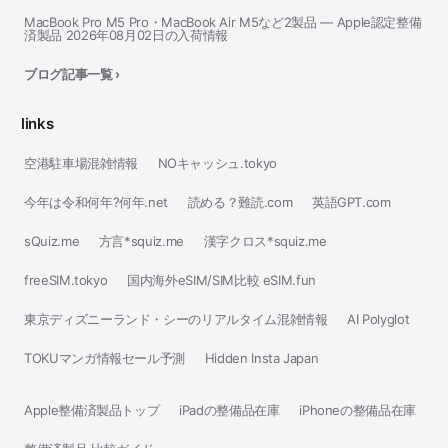
MacBook Pro M5 Pro・MacBook Air M5など2製品 — Apple認定整備
済製品 2026年08月02日の入荷情報
ブログ記事一覧 ›
links
空港駐車場混雑情報
NOキャッシュ.tokyo
今年は令和何年?何年.net
読める？難読.com
英語GPT.com
sQuiz.me
方言*squiz.me
漢字クロス*squiz.me
freeSIM.tokyo
国内海外eSIM/SIM比較 eSIM.fun
東京ディズニーランド・シーのリアルタイム混雑情報
AI Polyglot
TOKUマンガ情報セール予測
Hidden Insta Japan
Apple整備済製品トップ
iPadの整備品在庫
iPhoneの整備品在庫