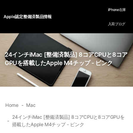
iPhone在庫
Apple認定整備済製品情報
入荷ブログ
24インチiMac [整備済製品] 8コアCPUと8コア
GPUを搭載したApple M4チップ - ピンク
Home
Mac
24インチiMac [整備済製品] 8コアCPUと8コアGPUを
搭載したApple M4チップ - ピンク