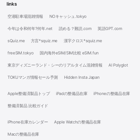
links
空港駐車場混雑情報
NOキャッシュ.tokyo
今年は令和何年?何年.net
読める？難読.com
英語GPT.com
sQuiz.me
方言*squiz.me
漢字クロス*squiz.me
freeSIM.tokyo
国内海外eSIM/SIM比較 eSIM.fun
東京ディズニーランド・シーのリアルタイム混雑情報
AI Polyglot
TOKUマンガ情報セール予測
Hidden Insta Japan
Apple整備済製品トップ
iPadの整備品在庫
iPhoneの整備品在庫
整備済製品 比較ガイド
iPhone在庫カレンダー
Apple Watchの整備品在庫
Macの整備品在庫