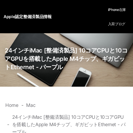
iPhone在庫
Apple認定整備済製品情報
入荷ブログ
24インチiMac [整備済製品] 10コアCPUと10コ
アGPUを搭載したApple M4チップ、ギガビッ
トEthernet - パープル
Home
Mac
24インチiMac [整備済製品] 10コアCPUと10コアGPU
を搭載したApple M4チップ、ギガビットEthernet - パ
ープル