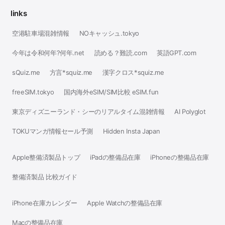
links
空港駐車場混雑情報
NOキャッシュ.tokyo
今年は令和何年?何年.net
読める？難読.com
英語GPT.com
sQuiz.me
方言*squiz.me
漢字クロス*squiz.me
freeSIM.tokyo
国内海外eSIM/SIM比較 eSIM.fun
東京ディズニーランド・シーのリアルタイム混雑情報
AI Polyglot
TOKUマンガ情報セール予測
Hidden Insta Japan
Apple整備済製品トップ
iPadの整備品在庫
iPhoneの整備品在庫
整備済製品 比較ガイド
iPhone在庫カレンダー
Apple Watchの整備品在庫
Macの整備品在庫