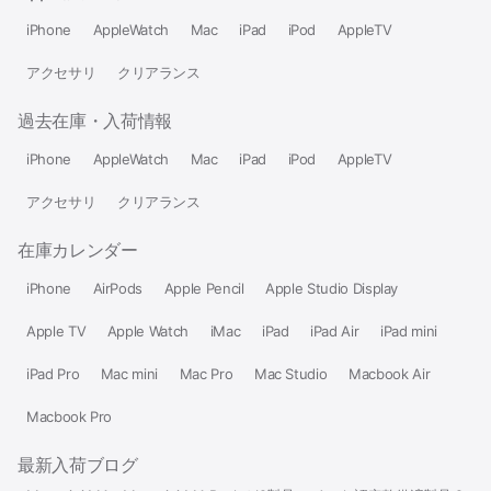
iPhone
AppleWatch
Mac
iPad
iPod
AppleTV
アクセサリ
クリアランス
過去在庫・入荷情報
iPhone
AppleWatch
Mac
iPad
iPod
AppleTV
アクセサリ
クリアランス
在庫カレンダー
iPhone
AirPods
Apple Pencil
Apple Studio Display
Apple TV
Apple Watch
iMac
iPad
iPad Air
iPad mini
iPad Pro
Mac mini
Mac Pro
Mac Studio
Macbook Air
Macbook Pro
最新入荷ブログ