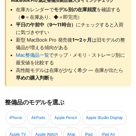
MacBook Pro 認定整備済製品 購入タイミングチェック
在庫カレンダーで
モデル別の在庫頻度
を確認する
（●＝在庫あり、◆＝即完売）
平日の午前中（9〜11時台）
にチェックすると入荷
に気づきやすい
新型 MacBook Pro 発売後
1〜2ヶ月
は旧モデルの整
備品が増える傾向がある
Mac整備品一覧
でチップ・メモリ・ストレージ別に
最安値を比較する
高性能モデルは在庫が少なく希少 — 在庫が出たら
早めの購入判断
を
整備品のモデルを選ぶ
iPhone
AirPods
Apple Pencil
Apple Studio Display
Apple TV
Apple Watch
iMac
iPad
iPad Air