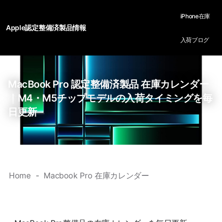
iPhone在庫
Apple認定整備済製品情報
入荷ブログ
MacBook Pro 認定整備済製品 在庫カレンダー
｜M4・M5チップモデルの入荷タイミングを毎
日更新
Home
Macbook Pro 在庫カレンダー