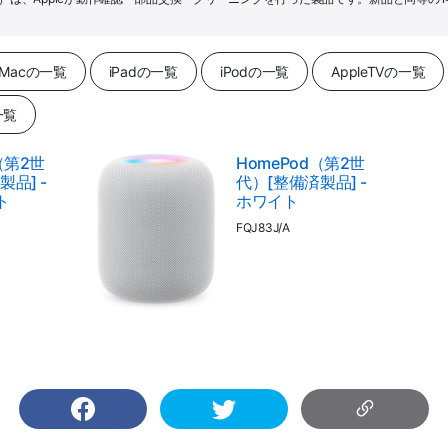
Macの一覧
iPadの一覧
iPodの一覧
AppleTVの一覧
一覧
（第2世
HomePod（第2世
品] -
代）[整備済製品] -
ト
ホワイト
FQJ83J/A