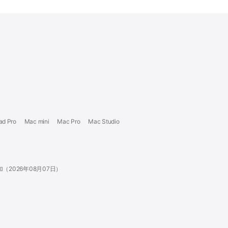
ad Pro
Mac mini
Mac Pro
Mac Studio
追加（2026年08月07日）