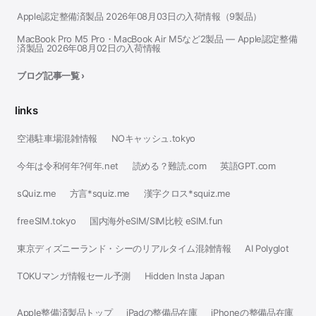
Apple認定整備済製品 2026年08月03日の入荷情報（9製品）
MacBook Pro M5 Pro・MacBook Air M5など2製品 — Apple認定整備
済製品 2026年08月02日の入荷情報
ブログ記事一覧 ›
links
空港駐車場混雑情報
NOキャッシュ.tokyo
今年は令和何年?何年.net
読める？難読.com
英語GPT.com
sQuiz.me
方言*squiz.me
漢字クロス*squiz.me
freeSIM.tokyo
国内海外eSIM/SIM比較 eSIM.fun
東京ディズニーランド・シーのリアルタイム混雑情報
AI Polyglot
TOKUマンガ情報セール予測
Hidden Insta Japan
Apple整備済製品トップ
iPadの整備品在庫
iPhoneの整備品在庫