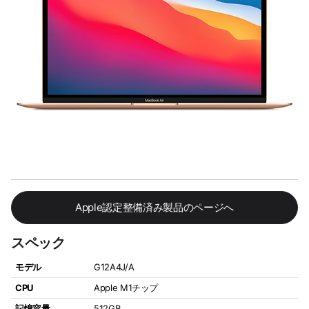
Apple認定整備済み製品のページへ
スペック
モデル
G12A4J/A
CPU
Apple M1チップ
記憶容量
512GB