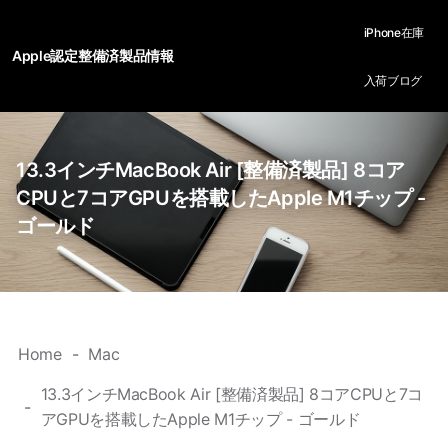
iPhone在庫
Apple認定整備済製品情報
入荷ブログ
13.3インチMacBook Air [整備済製品] 8コア
CPUと7コアGPUを搭載したApple M1チップ -
ゴールド
Home
Mac
13.3インチMacBook Air [整備済製品] 8コアCPUと7コ
アGPUを搭載したApple M1チップ - ゴールド