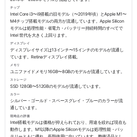
チップ
Intel Core i3〜i9搭載の旧モデル（〜2019年頃）とApple M1〜
M4チップ搭載モデルの両方が流通しています。Apple Silicon
モデルは処理性能・省電力・バッテリー持続時間のすべてで
Intel 世代を大きく上回ります。
ディスプレイ
ディスプレイサイズは13インチ〜15インチのモデルが流通し
ています。Retinaディスプレイ搭載。
メモリ
ユニファイドメモリ16GB〜8GBのモデルが流通しています。
ストレージ
SSD 128GB〜512GBのモデルが流通しています。
カラー
シルバー・ゴールド・スペースグレイ・ブルーのカラーが流
通しています。
現時点の評価
Intel搭載モデルは価格が抑えられており、用途を絞れば現在も
動作します。M1以降のApple Siliconモデルは処理性能・バッ
テリーともに優れ、長期使用に向いています。整備済品とし