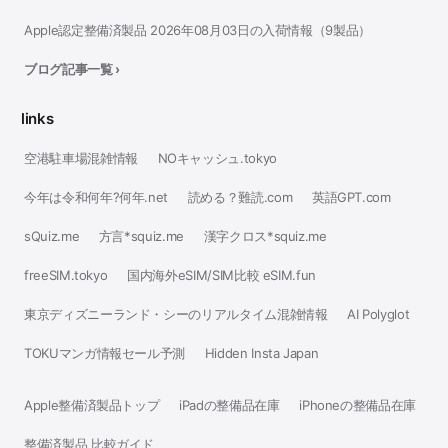
Apple認定整備済製品 2026年08月03日の入荷情報（9製品）
ブログ記事一覧 ›
links
空港駐車場混雑情報
NOキャッシュ.tokyo
今年は令和何年?何年.net
読める？難読.com
英語GPT.com
sQuiz.me
方言*squiz.me
漢字クロス*squiz.me
freeSIM.tokyo
国内海外eSIM/SIM比較 eSIM.fun
東京ディズニーランド・シーのリアルタイム混雑情報
AI Polyglot
TOKUマンガ情報セール予測
Hidden Insta Japan
Apple整備済製品トップ
iPadの整備品在庫
iPhoneの整備品在庫
整備済製品 比較ガイド