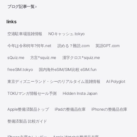
ブログ記事一覧 ›
links
空港駐車場混雑情報
NOキャッシュ.tokyo
今年は令和何年?何年.net
読める？難読.com
英語GPT.com
sQuiz.me
方言*squiz.me
漢字クロス*squiz.me
freeSIM.tokyo
国内海外eSIM/SIM比較 eSIM.fun
東京ディズニーランド・シーのリアルタイム混雑情報
AI Polyglot
TOKUマンガ情報セール予測
Hidden Insta Japan
Apple整備済製品トップ
iPadの整備品在庫
iPhoneの整備品在庫
整備済製品 比較ガイド