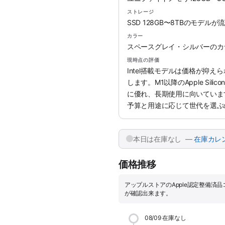
ストレージ
SSD 128GB〜8TBのモデル
カラー
スペースグレイ・シルバーのカ
現時点の評価
Intel搭載モデルは価格が抑
します。M1以降のApple Si
に優れ、長期使用に向いていま
予算と用途に応じて世代を選ぶ
本日は在庫なし —
在庫カレ
価格推移
アップルストアのApple認定整備済
が確認出来ます。
08/09
在庫なし