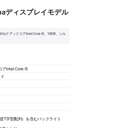
 Retinaディスプレイモデル
GHzクアッドコアIntel Core i5、16GB、シル
ntel Core i5
レイ
（逆T字型配列）を含むバックライト