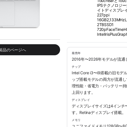
TouchBarとTo
IPSテクノロジー
イトディスプレイ、
227ppi
16GB2,133M
2TBSSD1
720pFaceTim
IntelIrisPlusGra
み製品のページへ
発売年
2016年〜2026年モデルが流
チップ
Intel Core i3〜i9搭載の旧
ップ搭載モデルの両方が流通していま
理性能・省電力・バッテリー持続時
上回ります。
ディスプレイ
ディスプレイサイズは4インチ
す。Retinaディスプレイ搭載。
メモリ
ユニファイドメモリ128GB〜