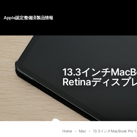
Apple認定整備済製品情報
13.3インチMacBo
Retinaディスプ
Home
Mac
13.3インチMacBook Pro