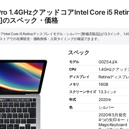
Pro 1.4GHzクアッドコアIntel Core i5
品]のスペック・価格
コアIntel Core i5 Retinaディスプレイモデル - シルバー [整備済製品]は13.3インチ、1.4
プルストアでの在庫状況・価格推移・入荷タイミングが確認できます。
スペック
G0Z54J/A
モデル
1.4GHzクアッドコアI
CPU
Retinaディスプ
ディスプレイ
16GB
メモリ
13.3
スクリーンサイズ
インチ
2020
年式
年
シルバー
色
2020年5月発売
4つの矢印キー
MagicKeyboard