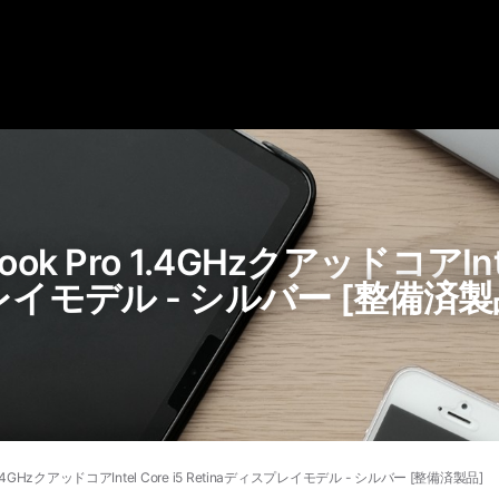
ok Pro 1.4GHzクアッドコアIntel
レイモデル - シルバー [整備済製
 1.4GHzクアッドコアIntel Core i5 Retinaディスプレイモデル - シルバー [整備済製品]