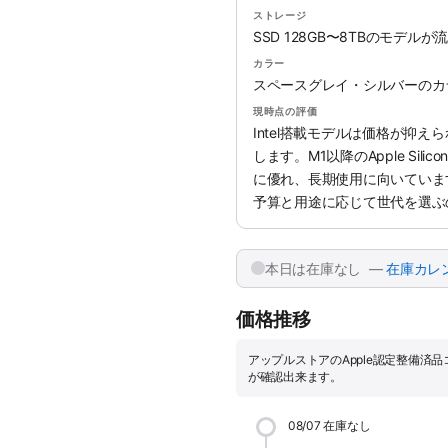
ストレージ
SSD 128GB〜8TBのモデル
カラー
スペースグレイ・シルバーのカ
現時点の評価
Intel搭載モデルは価格が抑
します。M1以降のApple Si
に優れ、長期使用に向いていま
予算と用途に応じて世代を選ぶ
本日は在庫なし —
在庫カレ
価格推移
アップルストアのApple認定整備済
が確認出来ます。
08/07
在庫なし