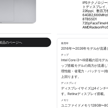
IPSテクノロジ
トディスプレイ、3
226ppi、数百
64GB2,666M
8TBSSD1
720pFaceTim
AMDRadeonPr
み製品のページへ
発売年
2016年〜2026年モデルが流
チップ
Intel Core i3〜i9搭載の旧
ップ搭載モデルの両方が流通していま
理性能・省電力・バッテリー持続時
上回ります。
ディスプレイ
ディスプレイサイズは4インチ
す。Retinaディスプレイ搭載。
メモリ
ユニファイドメモリ128GB〜