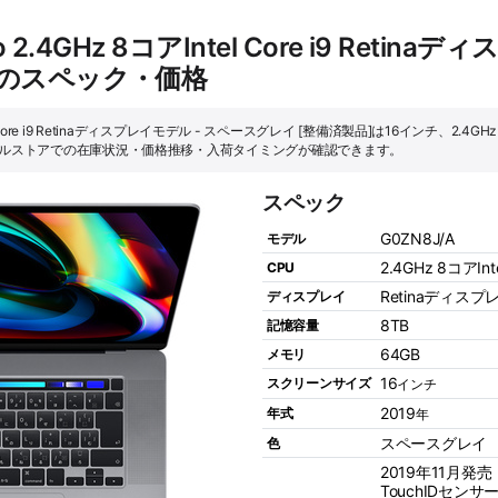
 2.4GHz 8コアIntel Core i9 Reti
]のスペック・価格
el Core i9 Retinaディスプレイモデル - スペースグレイ [整備済製品]は16インチ、2.4GHz 
ップルストアでの在庫状況・価格推移・入荷タイミングが確認できます。
スペック
G0ZN8J/A
モデル
2.4GHz 8コアInte
CPU
Retinaディスプ
ディスプレイ
8TB
記憶容量
64GB
メモリ
16
スクリーンサイズ
インチ
2019
年式
年
スペースグレイ
色
2019年11月発売
TouchIDセンサ