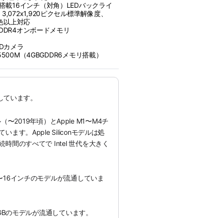
ー搭載16インチ（対角）LEDバックライ
,072x1,920ピクセル標準解像度、
万色以上対応
HzDDR4オンボードメモリ
eHDカメラ
o5500M（4GBGDDR6メ‍モ‍リ搭載）
通しています。
モデル（〜2019年頃）とApple M1〜M4チ
す。Apple Siliconモデルは処
間のすべてで Intel 世代を大きく
〜16インチのモデルが流通していま
8GBのモデルが流通しています。