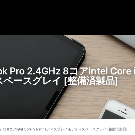
Pro 2.4GHz 8コアIntel Core
スペースグレイ [整備済製品]
.4GHz 8コアIntel Core i9 Retinaディスプレイモデル - スペースグレイ [整備済製品]