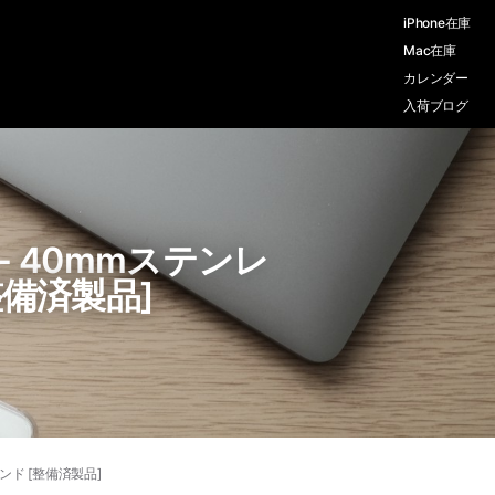
iPhone在庫
Mac在庫
カレンダー
入荷ブログ
デル）- 40mmステンレ
備済製品]
バンド [整備済製品]