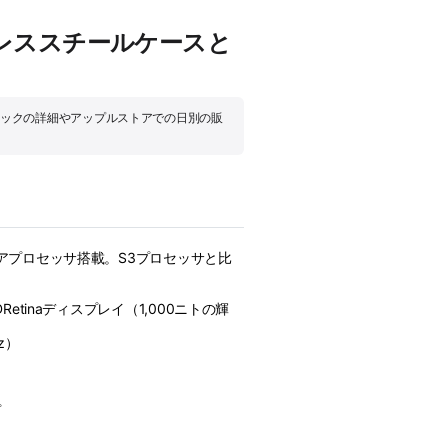
mmステンレススチールケースと
製品]のスペックの詳細やアップルストアでの日別の販
コアプロセッサ搭載。S3プロセッサと比
Retinaディスプレイ（1,000ニトの輝
Hz）
プ