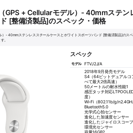
ies 4（GPS + Cellularモデル）- 40
ド [整備済製品]のスペック・価格
+ Cellularモデル）- 40mmステンレススチールケースとホワイトスポーツバンド [整備済
ます。
スペック
FTVJ2J/A
モデル
2018年9月発売モデル
S4（64ビットデュアル
べて最大2倍高速）
50メートルの耐水性能1
感圧タッチ対応LTPOOLED
度）
Wi-Fi（802.11b/g/n2.4G
Bluetooth5.0
光学式心拍センサー
進化した加速度センサー
進化したジャイロスコー
環境光センサー
容量16GB2