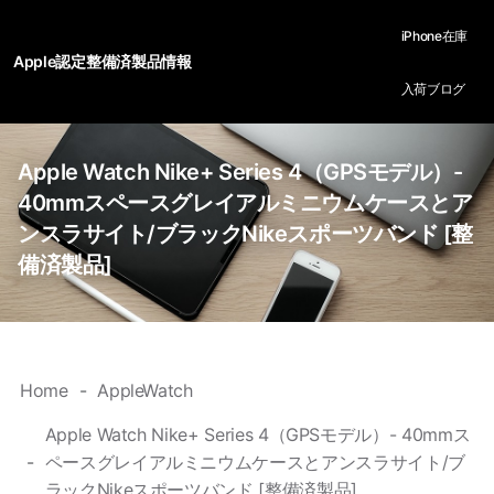
iPhone在庫
Apple認定整備済製品情報
入荷ブログ
Apple Watch Nike+ Series 4（GPSモデル）-
40mmスペースグレイアルミニウムケースとア
ンスラサイト/ブラックNikeスポーツバンド [整
備済製品]
Home
AppleWatch
Apple Watch Nike+ Series 4（GPSモデル）- 40mmス
ペースグレイアルミニウムケースとアンスラサイト/ブ
ラックNikeスポーツバンド [整備済製品]