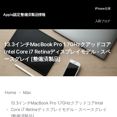
iPhone在庫
Apple認定整備済製品情報
入荷ブログ
13.3インチMacBook Pro 1.7GHzクアッドコア
Intel Core i7 Retinaディスプレイモデル - スペ
ースグレイ [整備済製品]
Home
Mac
13.3インチMacBook Pro 1.7GHzクアッドコアIntel
Core i7 Retinaディスプレイモデル - スペースグレイ
[整備済製品]