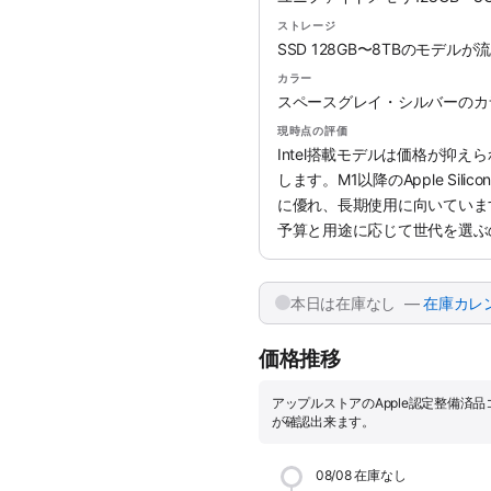
ストレージ
SSD 128GB〜8TBのモデル
カラー
スペースグレイ・シルバーのカ
現時点の評価
Intel搭載モデルは価格が抑
します。M1以降のApple Si
に優れ、長期使用に向いていま
予算と用途に応じて世代を選ぶ
本日は在庫なし —
在庫カレ
価格推移
アップルストアのApple認定整備済
が確認出来ます。
08/08
在庫なし