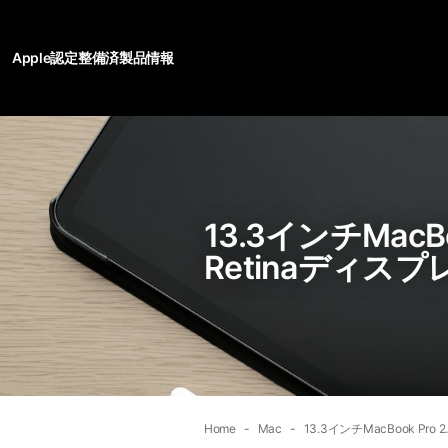
Apple認定整備済製品情報
13.3インチMacBo
Retinaディスプ
Home
Mac
13.3インチMacBook Pro