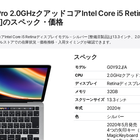
Pro 2.0GHzクアッドコアIntel Core i5
品]のスペック・価格
コアIntel Core i5 Retinaディスプレイモデル - シルバー [整備済製品]は13.3インチ、2.0
ップルストアでの在庫状況・価格推移・入荷タイミングが確認できます。
スペック
G0Y92J/A
モデル
2.0GHzクアッドコア
CPU
Retinaディスプ
ディスプレイ
32GB
メモリ
13.3
スクリーンサイズ
インチ
2020
年式
年
シルバー
色
2020年5月発売
4つの矢印キー
MagicKeyboard