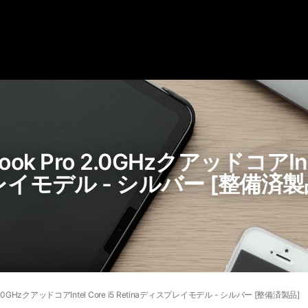
ok Pro 2.0GHzクアッドコアIntel
レイモデル - シルバー [整備済製
 2.0GHzクアッドコアIntel Core i5 Retinaディスプレイモデル - シルバー [整備済製品]