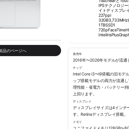
TouchBarとTo
IPSテクノロジー
イトディスプレイ、
227ppi
32GB3,733M
1TBSSD1
720pFaceTim
IntelIrisPlusGrap
み製品のページへ
発売年
2016年〜2026年モデルが流
チップ
Intel Core i3〜i9搭載の旧
ップ搭載モデルの両方が流通していま
理性能・省電力・バッテリー持続時
上回ります。
ディスプレイ
ディスプレイサイズは4インチ
す。Retinaディスプレイ搭載。
メモリ
ユニファイドメモリ128GB〜