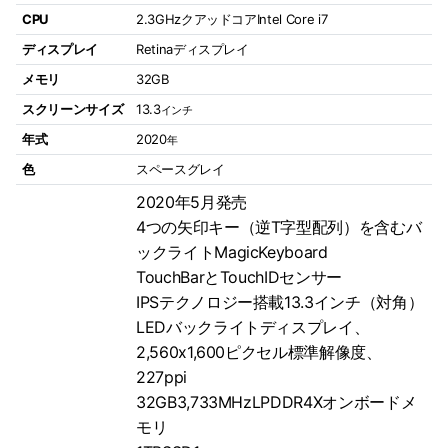
CPU
2.3GHzクアッドコアIntel Core i7
ディスプレイ
Retinaディスプレイ
メモリ
32GB
スクリーンサイズ
13.3
インチ
年式
2020
年
色
スペースグレイ
2020年5月発売
4つの矢印キー（逆T字型配列）を含むバ
ックライトMagicKeyboard
TouchBarとTouchIDセンサー
IPSテクノロジー搭載13.3インチ（対角）
LEDバックライトディスプレイ、
2,560x1,600ピクセル標準解像度、
227ppi
32GB3,733MHzLPDDR4Xオンボードメ
モリ