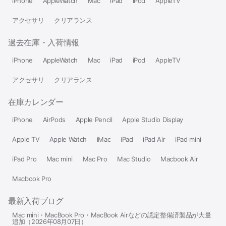
iPhone
AppleWatch
Mac
iPad
iPod
AppleTV
アクセサリ
クリアランス
過去在庫・入荷情報
iPhone
AppleWatch
Mac
iPad
iPod
AppleTV
アクセサリ
クリアランス
在庫カレンダー
iPhone
AirPods
Apple Pencil
Apple Studio Display
Apple TV
Apple Watch
iMac
iPad
iPad Air
iPad mini
iPad Pro
Mac mini
Mac Pro
Mac Studio
Macbook Air
Macbook Pro
最新入荷ブログ
Mac mini・MacBook Pro・MacBook Airなどの認定整備済製品が大量
追加（2026年08月07日）