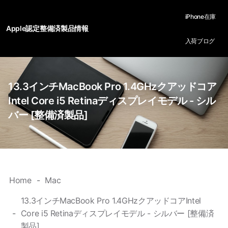
iPhone在庫
Apple認定整備済製品情報
入荷ブログ
13.3インチMacBook Pro 1.4GHzクアッドコア
Intel Core i5 Retinaディスプレイモデル - シル
バー [整備済製品]
Home
Mac
13.3インチMacBook Pro 1.4GHzクアッドコアIntel
Core i5 Retinaディスプレイモデル - シルバー [整備済
製品]