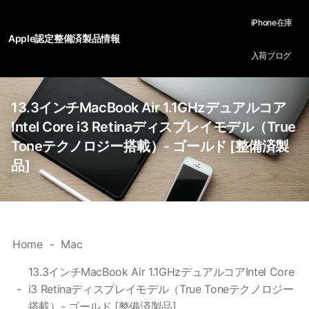
iPhone在庫
Apple認定整備済製品情報
入荷ブログ
13.3インチMacBook Air 1.1GHzデュアルコア
Intel Core i3 Retinaディスプレイモデル（True
Toneテクノロジー搭載）- ゴールド [整備済製
品]
Home
Mac
13.3インチMacBook Air 1.1GHzデュアルコアIntel Core
i3 Retinaディスプレイモデル（True Toneテクノロジー
搭載）- ゴールド [整備済製品]