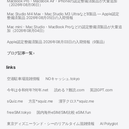
MacBook Pro・MacBook Air・iPhoneの認定整備済製品が大量追加
（2026年08月06日）
Mac Studio M4 Max・Mac Studio M3 Ultraなど8製品 — Apple認定
整備済製品 2026年08月05日の入荷情報
Mac mini・Mac Studio・MacBook Proなどの認定整備済製品が大量追
加（2026年08月04日）
Apple認定整備済製品 2026年08月03日の入荷情報（9製品）
ブログ記事一覧 ›
links
空港駐車場混雑情報
NOキャッシュ.tokyo
今年は令和何年?何年.net
読める？難読.com
英語GPT.com
sQuiz.me
方言*squiz.me
漢字クロス*squiz.me
freeSIM.tokyo
国内海外eSIM/SIM比較 eSIM.fun
東京ディズニーランド・シーのリアルタイム混雑情報
AI Polyglot