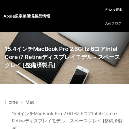
iPhone在庫
Apple認定整備済製品情報
入荷ブログ
15.4インチMacBook Pro 2.6GHz 6コアIntel
Core i7 Retinaディスプレイモデル - スペース
グレイ [整備済製品]
Home
Mac
15.4インチMacBook Pro 2.6GHz 6コアIntel Core i7
Retinaディスプレイモデル - スペースグレイ [整備済製
品]