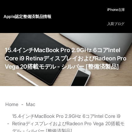
iPhone在庫
Apple認定整備済製品情報
入荷ブログ
15.4インチMacBook Pro 2.9GHz 6コアIntel
Core i9 RetinaディスプレイおよびRadeon Pro
Vega 20搭載モデル - シルバー [整備済製品]
Home
Mac
15.4インチMacBook Pro 2.9GHz 6コアIntel Core i9
RetinaディスプレイおよびRadeon Pro Vega 20搭載モ
デル - シルバー [整備済製品]