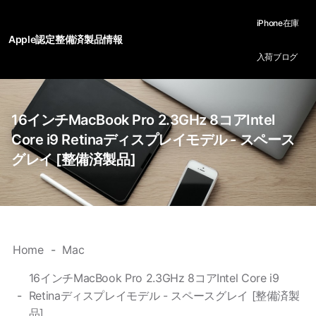
iPhone在庫
Apple認定整備済製品情報
入荷ブログ
16インチMacBook Pro 2.3GHz 8コアIntel
Core i9 Retinaディスプレイモデル - スペース
グレイ [整備済製品]
Home
Mac
16インチMacBook Pro 2.3GHz 8コアIntel Core i9
Retinaディスプレイモデル - スペースグレイ [整備済製
品]