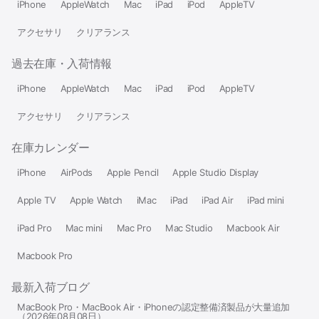
iPhone
AppleWatch
Mac
iPad
iPod
AppleTV
アクセサリ
クリアランス
過去在庫・入荷情報
iPhone
AppleWatch
Mac
iPad
iPod
AppleTV
アクセサリ
クリアランス
在庫カレンダー
iPhone
AirPods
Apple Pencil
Apple Studio Display
Apple TV
Apple Watch
iMac
iPad
iPad Air
iPad mini
iPad Pro
Mac mini
Mac Pro
Mac Studio
Macbook Air
Macbook Pro
最新入荷ブログ
MacBook Pro・MacBook Air・iPhoneの認定整備済製品が大量追加
（2026年08月08日）