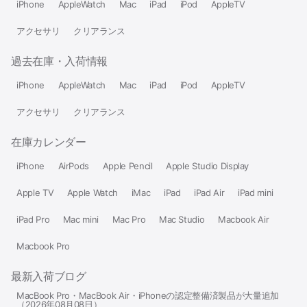
iPhone
AppleWatch
Mac
iPad
iPod
AppleTV
アクセサリ
クリアランス
過去在庫・入荷情報
iPhone
AppleWatch
Mac
iPad
iPod
AppleTV
アクセサリ
クリアランス
在庫カレンダー
iPhone
AirPods
Apple Pencil
Apple Studio Display
Apple TV
Apple Watch
iMac
iPad
iPad Air
iPad mini
iPad Pro
Mac mini
Mac Pro
Mac Studio
Macbook Air
Macbook Pro
最新入荷ブログ
MacBook Pro・MacBook Air・iPhoneの認定整備済製品が大量追加
（2026年08月08日）