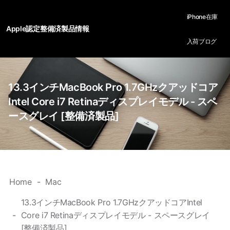
iPhone在庫
Apple認定整備済製品情報
入荷ブログ
13.3インチMacBook Pro 1.7GHzクアッドコア
Intel Core i7 Retinaディスプレイモデル - スペ
ースグレイ [整備済製品]
Home
Mac
13.3インチMacBook Pro 1.7GHzクアッドコアIntel
Core i7 Retinaディスプレイモデル - スペースグレイ
[整備済製品]