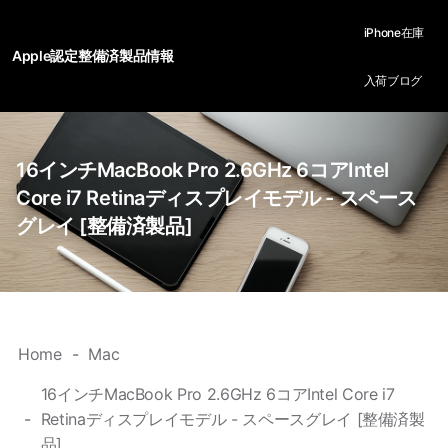
iPhone在庫
Apple認定整備済製品情報
入荷ブログ
16インチMacBook Pro 2.6GHz 6コアIntel
Core i7 Retinaディスプレイモデル - スペース
グレイ [整備済製品]
Home
Mac
16インチMacBook Pro 2.6GHz 6コアIntel Core i7
Retinaディスプレイモデル - スペースグレイ [整備済製
品]