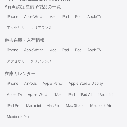
Apple認定整備済製品の一覧
iPhone
AppleWatch
Mac
iPad
iPod
AppleTV
アクセサリ
クリアランス
過去在庫・入荷情報
iPhone
AppleWatch
Mac
iPad
iPod
AppleTV
アクセサリ
クリアランス
在庫カレンダー
iPhone
AirPods
Apple Pencil
Apple Studio Display
Apple TV
Apple Watch
iMac
iPad
iPad Air
iPad mini
iPad Pro
Mac mini
Mac Pro
Mac Studio
Macbook Air
Macbook Pro