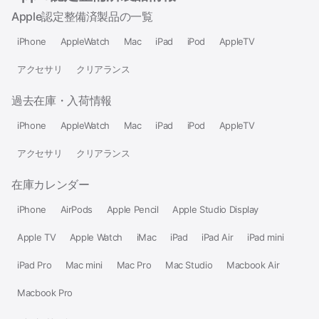
Apple認定整備済製品の一覧
iPhone
AppleWatch
Mac
iPad
iPod
AppleTV
アクセサリ
クリアランス
過去在庫・入荷情報
iPhone
AppleWatch
Mac
iPad
iPod
AppleTV
アクセサリ
クリアランス
在庫カレンダー
iPhone
AirPods
Apple Pencil
Apple Studio Display
Apple TV
Apple Watch
iMac
iPad
iPad Air
iPad mini
iPad Pro
Mac mini
Mac Pro
Mac Studio
Macbook Air
Macbook Pro