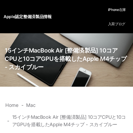
iPhone在庫
Apple認定整備済製品情報
入荷ブログ
15インチMacBook Air [整備済製品] 10コア
CPUと10コアGPUを搭載したApple M4チップ
- スカイブルー
Home
Mac
15インチMacBook Air [整備済製品] 10コアCPUと10コ
アGPUを搭載したApple M4チップ - スカイブルー