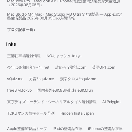
MacBook Pro・MacBook Air・iPhoneの認定整備済製品が大量追加
（2026年08月06日）
Mac Studio M4 Max・Mac Studio M3 Ultraなど8製品 — Apple認定
整備済製品 2026年08月05日の入荷情報
ブログ記事一覧 ›
links
空港駐車場混雑情報
NOキャッシュ.tokyo
今年は令和何年?何年.net
読める？難読.com
英語GPT.com
sQuiz.me
方言*squiz.me
漢字クロス*squiz.me
freeSIM.tokyo
国内海外eSIM/SIM比較 eSIM.fun
東京ディズニーランド・シーのリアルタイム混雑情報
AI Polyglot
TOKUマンガ情報セール予測
Hidden Insta Japan
Apple整備済製品トップ
iPadの整備品在庫
iPhoneの整備品在庫