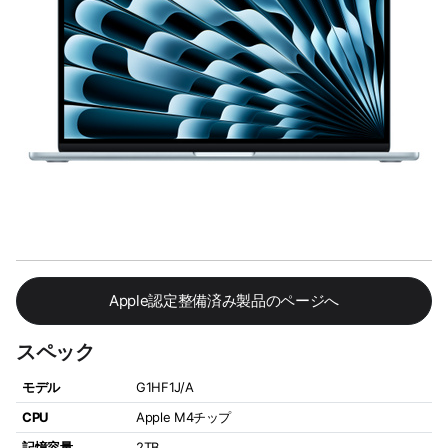
Apple認定整備済み製品のページへ
スペック
モデル
G1HF1J/A
CPU
Apple M4チップ
記憶容量
2TB