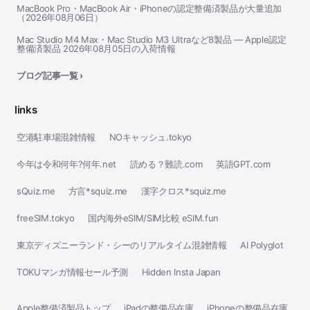
MacBook Pro・MacBook Air・iPhoneの認定整備済製品が大量追加
（2026年08月06日）
Mac Studio M4 Max・Mac Studio M3 Ultraなど8製品 — Apple認定
整備済製品 2026年08月05日の入荷情報
ブログ記事一覧 ›
links
空港駐車場混雑情報
NOキャッシュ.tokyo
今年は令和何年?何年.net
読める？難読.com
英語GPT.com
sQuiz.me
方言*squiz.me
漢字クロス*squiz.me
freeSIM.tokyo
国内海外eSIM/SIM比較 eSIM.fun
東京ディズニーランド・シーのリアルタイム混雑情報
AI Polyglot
TOKUマンガ情報セール予測
Hidden Insta Japan
Apple整備済製品トップ
iPadの整備品在庫
iPhoneの整備品在庫