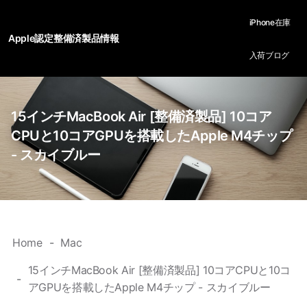
iPhone在庫
Apple認定整備済製品情報
入荷ブログ
15インチMacBook Air [整備済製品] 10コア
CPUと10コアGPUを搭載したApple M4チップ
- スカイブルー
Home
Mac
15インチMacBook Air [整備済製品] 10コアCPUと10コ
アGPUを搭載したApple M4チップ - スカイブルー