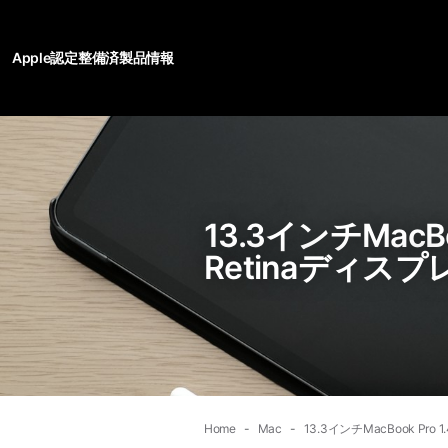
Apple認定整備済製品情報
13.3インチMacBo
Retinaディス
Home
Mac
13.3インチMacBook Pro