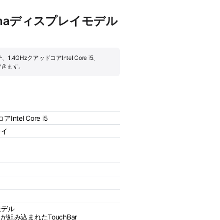
 Retinaディスプレイモデル
1.4GHzクアッドコアIntel Core i5、
できます。
ntel Core i5
レイ
モデル
ーが組み込まれたTouchBar