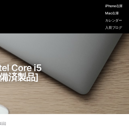
iPhone在庫
Mac在庫
カレンダー
入荷ブログ
 Core i5
整備済製品]
製品]