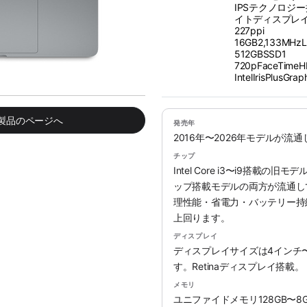
IPSテクノロジー
イトディスプレイ、
227ppi
16GB2,133M
512GBSSD1
720pFaceTim
IntelIrisPlusGra
み製品のページへ
発売年
2016年〜2026年モデルが流
チップ
Intel Core i3〜i9搭載の旧
ップ搭載モデルの両方が流通していま
理性能・省電力・バッテリー持続時
上回ります。
ディスプレイ
ディスプレイサイズは4インチ
す。Retinaディスプレイ搭載。
メモリ
ユニファイドメモリ128GB〜