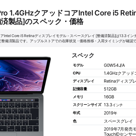
Pro 1.4GHzクアッドコアIntel Core i5
整備済製品]のスペック・価格
コアIntel Core i5 Retinaディスプレイモデル - スペースグレイ [整備済製品]は13.3インチ、
ple認定整備済製品です。アップルストアでの在庫状況・価格推移・入荷タイミングが確認
スペック
G0W54J/A
モデル
1.4GHzクアッドコアI
CPU
Retinaディスプ
ディスプレイ
512GB
記憶容量
16GB
メモリ
13.3
スクリーンサイズ
インチ
2019
年式
年
スペースグレイ
色
2019年7月発売
TouchIDセンサ