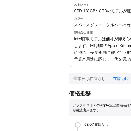
ストレージ
SSD 128GB〜8TBのモデル
カラー
スペースグレイ・シルバーのカ
現時点の評価
Intel搭載モデルは価格が抑
します。M1以降のApple Si
に優れ、長期使用に向いていま
予算と用途に応じて世代を選ぶ
本日は在庫なし —
在庫カレ
価格推移
アップルストアのApple認定整備済
が確認出来ます。
08/07
在庫なし