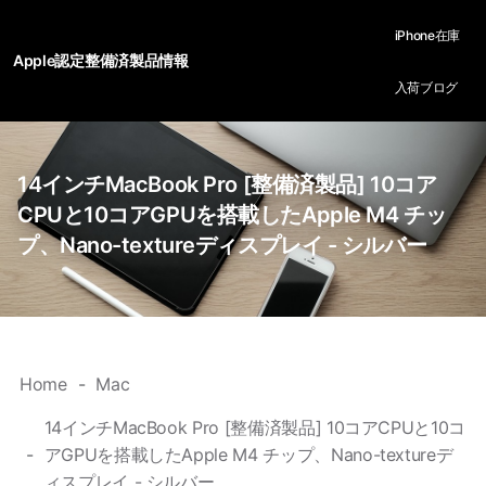
iPhone在庫
Apple認定整備済製品情報
入荷ブログ
14インチMacBook Pro [整備済製品] 10コア
CPUと10コアGPUを搭載したApple M4 チッ
プ、Nano-textureディスプレイ - シルバー
Home
Mac
14インチMacBook Pro [整備済製品] 10コアCPUと10コ
アGPUを搭載したApple M4 チップ、Nano-textureデ
ィスプレイ - シルバー