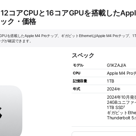
品] 12コアCPUと16コアGPUを搭載したApp
スペック・価格
コアGPUを搭載したApple M4 Proチップ、ギガビットEthernetはApple M4 Proチ
ングが確認できます。
スペック
G1KZAJ/A
モデル
Apple M4 Pr
CPU
1TB
記憶容量
2024
年式
年
2024年10月
24GBユニフ
1TB SSD¹
ギガビットEther
Thunderbolt 