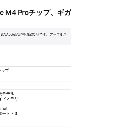
le M4 Proチップ、ギガ
ップ、1TBのApple認定整備済製品です。アップルス
oチップ
発売モデル
ァイドメモリ
net
5ポート x 3