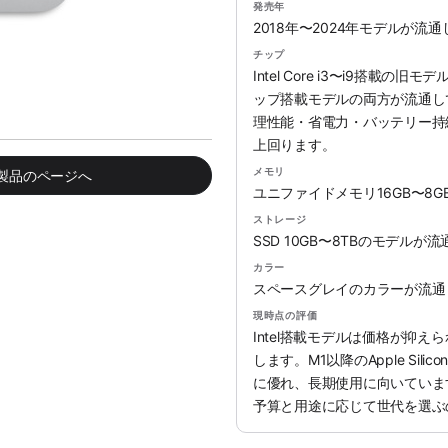
発売年
2018年〜2024年モデルが流
チップ
Intel Core i3〜i9搭載の旧
ップ搭載モデルの両方が流通していま
理性能・省電力・バッテリー持続時
上回ります。
メモリ
み製品のページへ
ユニファイドメモリ16GB〜8
ストレージ
SSD 10GB〜8TBのモデルが
カラー
スペースグレイのカラーが流通
現時点の評価
Intel搭載モデルは価格が抑
します。M1以降のApple Si
に優れ、長期使用に向いていま
予算と用途に応じて世代を選ぶ