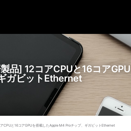
整備済製品] 12コアCPUと16コアGP
ギガビットEthernet
12コアCPUと16コアGPUを搭載したApple M4 Proチップ、ギガビットEthernet