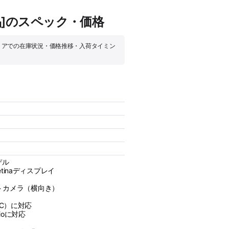
備済製品]のスペック・価格
アップルストアでの在庫状況・価格推移・入荷タイミン
デル
Retinaディスプレイ
ントカメラ（横向き）
SB‑C）に対応
olioに対応