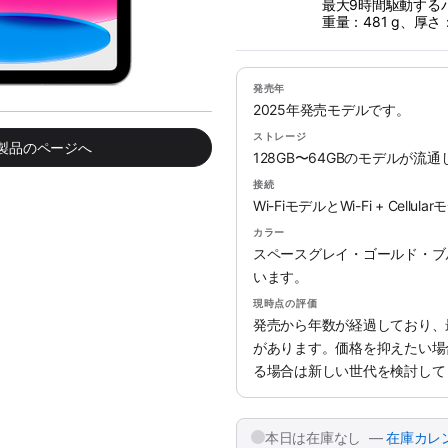
最大9時間駆動する
重量：481 g、厚さ：
発売年
2025年発売モデルです。
ストレージ
み製品のページへ
128GB〜64GBのモデルが流
接続
Wi-FiモデルとWi-Fi + Cel
カラー
スペースグレイ・ゴールド・ブ
います。
現時点の評価
発売から年数が経過しており、最
があります。価格を抑えたい場
る場合は新しい世代を検討して
本日は在庫なし —
在庫カレ