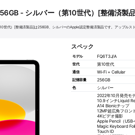
llular 256GB - シルバー（第10世代）[整
GB - シルバー（第10世代）[整備済製品]は256GB、シルバーのApple認定整備済製品です。
スペック
FQ6T3J/A
モデル
第10世代
世代
Wi-Fi + Cellular
通信
256GB
記憶容量
シルバー
色
2022年10月発売モ
10.9インチLiquid 
A14 Bionicチップ
12MP超広角フロ
4Kビデオ撮影
Apple Pencil（U
Magic Keyboard F
Touch ID