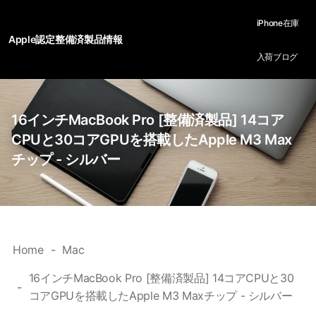
iPhone在庫
Apple認定整備済製品情報
入荷ブログ
16インチMacBook Pro [整備済製品] 14コア
CPUと30コアGPUを搭載したApple M3 Max
チップ - シルバー
Home
Mac
16インチMacBook Pro [整備済製品] 14コアCPUと30
コアGPUを搭載したApple M3 Maxチップ - シルバー