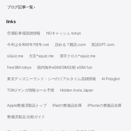
ブログ記事一覧 ›
links
空港駐車場混雑情報
NOキャッシュ.tokyo
今年は令和何年?何年.net
読める？難読.com
英語GPT.com
sQuiz.me
方言*squiz.me
漢字クロス*squiz.me
freeSIM.tokyo
国内海外eSIM/SIM比較 eSIM.fun
東京ディズニーランド・シーのリアルタイム混雑情報
AI Polyglot
TOKUマンガ情報セール予測
Hidden Insta Japan
Apple整備済製品トップ
iPadの整備品在庫
iPhoneの整備品在庫
整備済製品 比較ガイド