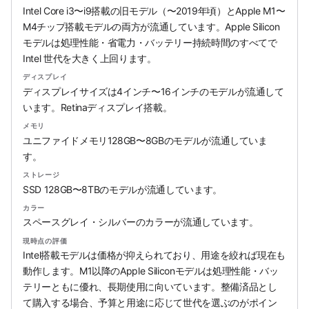
Intel Core i3〜i9搭載の旧モデル（〜2019年頃）とApple M1〜
M4チップ搭載モデルの両方が流通しています。Apple Silicon
モデルは処理性能・省電力・バッテリー持続時間のすべてで
Intel 世代を大きく上回ります。
ディスプレイ
ディスプレイサイズは4インチ〜16インチのモデルが流通して
います。Retinaディスプレイ搭載。
メモリ
ユニファイドメモリ128GB〜8GBのモデルが流通していま
す。
ストレージ
SSD 128GB〜8TBのモデルが流通しています。
カラー
スペースグレイ・シルバーのカラーが流通しています。
現時点の評価
Intel搭載モデルは価格が抑えられており、用途を絞れば現在も
動作します。M1以降のApple Siliconモデルは処理性能・バッ
テリーともに優れ、長期使用に向いています。整備済品とし
て購入する場合、予算と用途に応じて世代を選ぶのがポイン