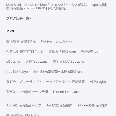
Mac Studio M4 Max・Mac Studio M3 Ultraなど8製品 — Apple認定
整備済製品 2026年08月05日の入荷情報
ブログ記事一覧 ›
links
空港駐車場混雑情報
NOキャッシュ.tokyo
今年は令和何年?何年.net
読める？難読.com
英語GPT.com
sQuiz.me
方言*squiz.me
漢字クロス*squiz.me
freeSIM.tokyo
国内海外eSIM/SIM比較 eSIM.fun
東京ディズニーランド・シーのリアルタイム混雑情報
AI Polyglot
TOKUマンガ情報セール予測
Hidden Insta Japan
Apple整備済製品トップ
iPadの整備品在庫
iPhoneの整備品在庫
整備済製品 比較ガイド