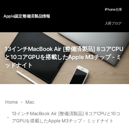
iPhone在庫
Apple認定整備済製品情報
入荷ブログ
13インチMacBook Air [整備済製品] 8コアCPU
と10コアGPUを搭載したApple M3チップ - ミ
ッドナイト
Home
Mac
13インチMacBook Air [整備済製品] 8コアCPUと10コ
アGPUを搭載したApple M3チップ - ミッドナイト