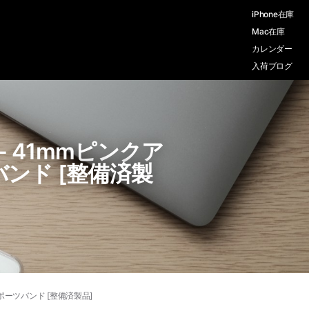
iPhone在庫
Mac在庫
カレンダー
入荷ブログ
デル）- 41mmピンクア
ンド [整備済製
ンクスポーツバンド [整備済製品]