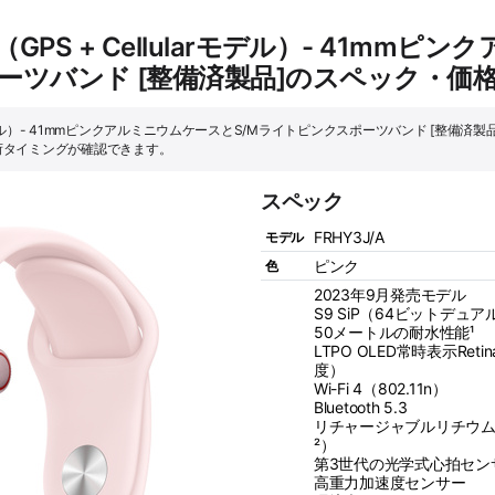
ies 9（GPS + Cellularモデル）- 41
ーツバンド [整備済製品]のスペック・価
 Cellularモデル）- 41mmピンクアルミニウムケースとS/Mライトピンクスポーツバンド [整
荷タイミングが確認できます。
スペック
FRHY3J/A
モデル
ピンク
色
2023年9月発売モデル
S9 SiP（64ビットデ
50メートルの耐水性能¹
LTPO OLED常時表示Re
度）
Wi-Fi 4（802.11n）
Bluetooth 5.3
リチャージャブルリチウム
²）
第3世代の光学式心拍セン
高重力加速度センサー