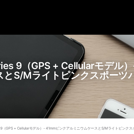
Series 9（GPS + Cellularモ
とS/Mライトピンクスポーツバ
Series 9（GPS + Cellularモデル）- 41mmピンクアルミニウムケースとS/Mライトピ