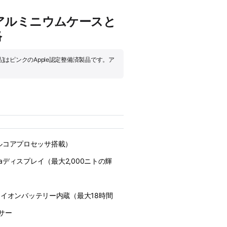
mmピンクアルミニウムケースと
格
備済製品]はピンクのApple認定整備済製品です。ア
ュアルコアプロセッサ搭載）
tinaディスプレイ（最大2,000ニトの輝
イオンバッテリー内蔵（最大18時間
サー