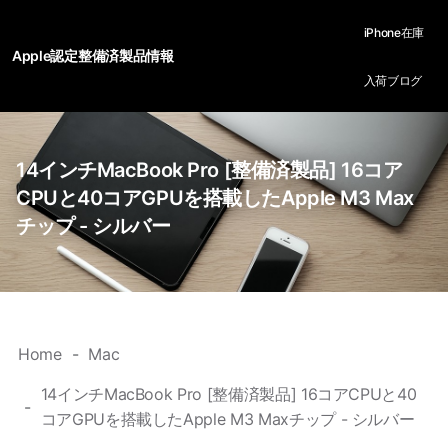
iPhone在庫
Apple認定整備済製品情報
入荷ブログ
14インチMacBook Pro [整備済製品] 16コア
CPUと40コアGPUを搭載したApple M3 Max
チップ - シルバー
Home
Mac
14インチMacBook Pro [整備済製品] 16コアCPUと40
コアGPUを搭載したApple M3 Maxチップ - シルバー