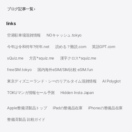
ブログ記事一覧 ›
links
空港駐車場混雑情報
NOキャッシュ.tokyo
今年は令和何年?何年.net
読める？難読.com
英語GPT.com
sQuiz.me
方言*squiz.me
漢字クロス*squiz.me
freeSIM.tokyo
国内海外eSIM/SIM比較 eSIM.fun
東京ディズニーランド・シーのリアルタイム混雑情報
AI Polyglot
TOKUマンガ情報セール予測
Hidden Insta Japan
Apple整備済製品トップ
iPadの整備品在庫
iPhoneの整備品在庫
整備済製品 比較ガイド