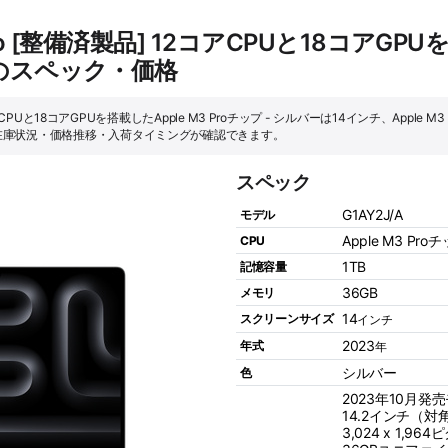
ro [整備済製品] 12コアCPUと18コアGPU
ーのスペック・価格
コアCPUと18コアGPUを搭載したApple M3 Proチップ - シルバーは14インチ、Apple M
在庫状況・価格推移・入荷タイミングが確認できます。
スペック
G1AY2J/A
モデル
Apple M3 Pro
CPU
1TB
記憶容量
36GB
メモリ
14
スクリーンサイズ
インチ
2023
年式
年
シルバー
色
2023年10月発
14.2インチ（対角）
3,024 x 1,9