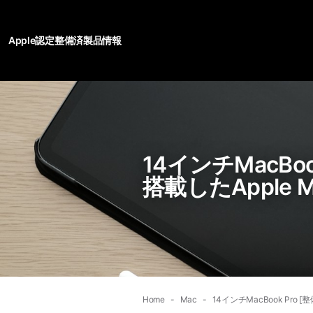
Apple認定整備済製品情報
14インチMacBo
搭載したApple 
Home
Mac
14インチMacBook Pro 