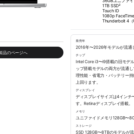
36GBユニファ
1TB SSD²
Touch ID
1080p FaceTi
Thunderbolt 
発売年
2016年〜2026年モデルが流
み製品のページへ
チップ
Intel Core i3〜i9搭載の旧
ップ搭載モデルの両方が流通していま
理性能・省電力・バッテリー持続時
上回ります。
ディスプレイ
ディスプレイサイズは4インチ
す。Retinaディスプレイ搭載。
メモリ
ユニファイドメモリ128GB〜
ストレージ
SSD 128GB〜8TBのモデル