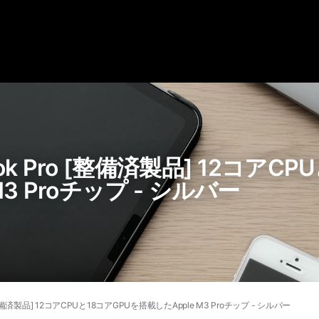
ok Pro [整備済製品] 12コアCP
M3 Proチップ - シルバー
[整備済製品] 12コアCPUと18コアGPUを搭載したApple M3 Proチップ - シルバー