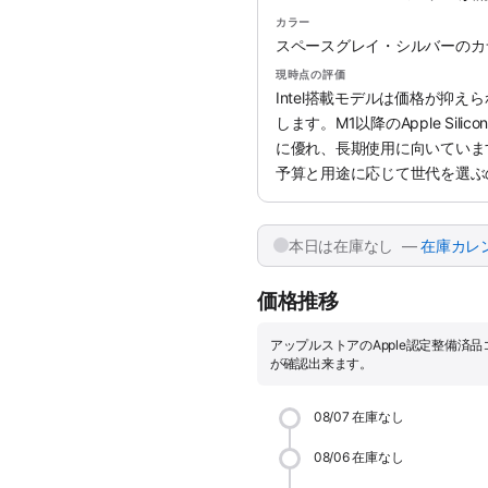
カラー
スペースグレイ・シルバーのカ
現時点の評価
Intel搭載モデルは価格が抑
します。M1以降のApple Si
に優れ、長期使用に向いていま
予算と用途に応じて世代を選ぶ
本日は在庫なし —
在庫カレ
価格推移
アップルストアのApple認定整備済
が確認出来ます。
08/07
在庫なし
08/06
在庫なし