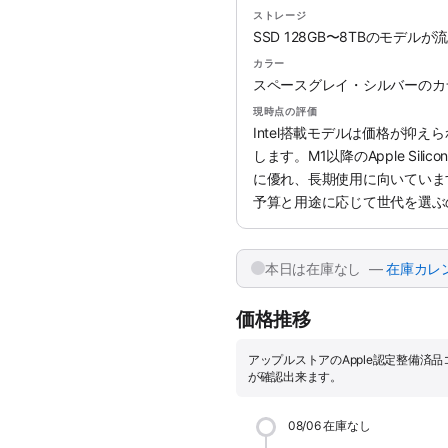
ストレージ
SSD 128GB〜8TBのモデル
カラー
スペースグレイ・シルバーのカ
現時点の評価
Intel搭載モデルは価格が抑
します。M1以降のApple Si
に優れ、長期使用に向いていま
予算と用途に応じて世代を選ぶ
本日は在庫なし —
在庫カレ
価格推移
アップルストアのApple認定整備済
が確認出来ます。
08/06
在庫なし