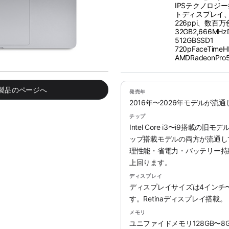
IPSテクノロジ
トディスプレイ、3
226ppi、数百
32GB2,666M
512GBSSD1
720pFaceTim
AMDRadeonPr
み製品のページへ
発売年
2016年〜2026年モデルが流
チップ
Intel Core i3〜i9搭載の旧
ップ搭載モデルの両方が流通していま
理性能・省電力・バッテリー持続時
上回ります。
ディスプレイ
ディスプレイサイズは4インチ
す。Retinaディスプレイ搭載。
メモリ
ユニファイドメモリ128GB〜