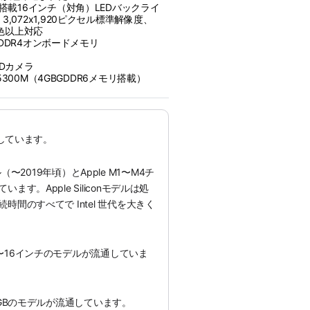
ー搭載16インチ（対角）LEDバックライ
,072x1,920ピクセル標準解像度、
万色以上対応
HzDDR4オンボードメモリ
eHDカメラ
o5300M（4GBGDDR6メ‍モ‍リ搭載）
通しています。
モデル（〜2019年頃）とApple M1〜M4チ
す。Apple Siliconモデルは処
間のすべてで Intel 世代を大きく
〜16インチのモデルが流通していま
8GBのモデルが流通しています。