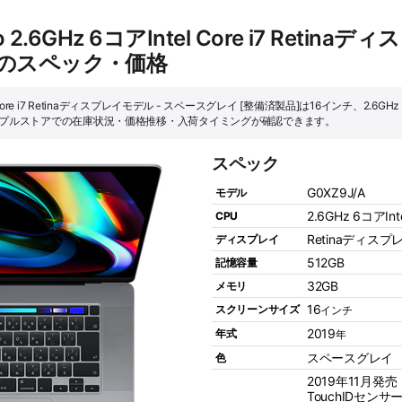
 2.6GHz 6コアIntel Core i7 Retin
]のスペック・価格
el Core i7 Retinaディスプレイモデル - スペースグレイ [整備済製品]は16インチ、2.6GHz 
アップルストアでの在庫状況・価格推移・入荷タイミングが確認できます。
スペック
G0XZ9J/A
モデル
2.6GHz 6コアIntel
CPU
Retinaディスプ
ディスプレイ
512GB
記憶容量
32GB
メモリ
16
スクリーンサイズ
インチ
2019
年式
年
スペースグレイ
色
2019年11月発売
TouchIDセンサ