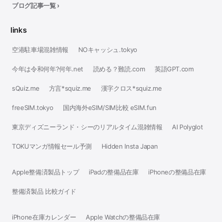
ブログ記事一覧 ›
links
空港駐車場混雑情報
NOキャッシュ.tokyo
今年は令和何年?何年.net
読める？難読.com
英語GPT.com
sQuiz.me
方言*squiz.me
漢字クロス*squiz.me
freeSIM.tokyo
国内海外eSIM/SIM比較 eSIM.fun
東京ディズニーランド・シーのリアルタイム混雑情報
AI Polyglot
TOKUマンガ情報セール予測
Hidden Insta Japan
Apple整備済製品トップ
iPadの整備品在庫
iPhoneの整備品在庫
整備済製品 比較ガイド
iPhone在庫カレンダー
Apple Watchの整備品在庫