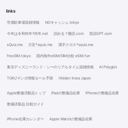
links
空港駐車場混雑情報
NOキャッシュ.tokyo
今年は令和何年?何年.net
読める？難読.com
英語GPT.com
sQuiz.me
方言*squiz.me
漢字クロス*squiz.me
freeSIM.tokyo
国内海外eSIM/SIM比較 eSIM.fun
東京ディズニーランド・シーのリアルタイム混雑情報
AI Polyglot
TOKUマンガ情報セール予測
Hidden Insta Japan
Apple整備済製品トップ
iPadの整備品在庫
iPhoneの整備品在庫
整備済製品 比較ガイド
iPhone在庫カレンダー
Apple Watchの整備品在庫