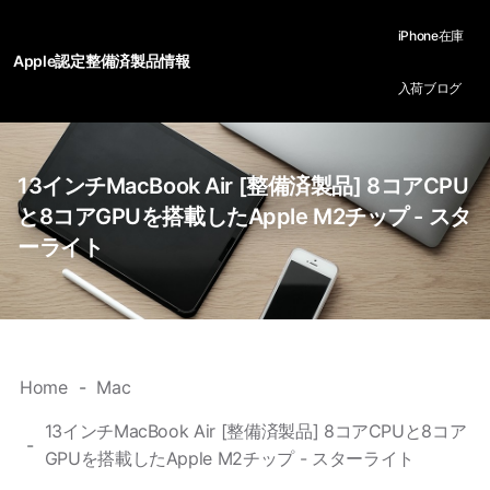
iPhone在庫
Apple認定整備済製品情報
入荷ブログ
13インチMacBook Air [整備済製品] 8コアCPU
と8コアGPUを搭載したApple M2チップ - スタ
ーライト
Home
Mac
13インチMacBook Air [整備済製品] 8コアCPUと8コア
GPUを搭載したApple M2チップ - スターライト