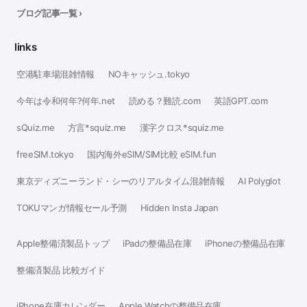
ブログ記事一覧 ›
links
空港駐車場混雑情報
NOキャッシュ.tokyo
今年は令和何年?何年.net
読める？難読.com
英語GPT.com
sQuiz.me
方言*squiz.me
漢字クロス*squiz.me
freeSIM.tokyo
国内海外eSIM/SIM比較 eSIM.fun
東京ディズニーランド・シーのリアルタイム混雑情報
AI Polyglot
TOKUマンガ情報セール予測
Hidden Insta Japan
Apple整備済製品トップ
iPadの整備品在庫
iPhoneの整備品在庫
整備済製品 比較ガイド
iPhone在庫カレンダー
Apple Watchの整備品在庫