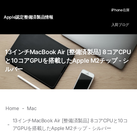
iPhone在庫
Apple認定整備済製品情報
入荷ブログ
13インチMacBook Air [整備済製品] 8コアCPU
と10コアGPUを搭載したApple M2チップ - シ
ルバー
Home
Mac
13インチMacBook Air [整備済製品] 8コアCPUと10コ
アGPUを搭載したApple M2チップ - シルバー