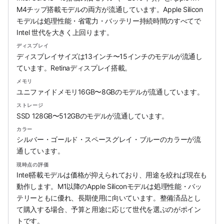
M4チップ搭載モデルの両方が流通しています。Apple Silicon
モデルは処理性能・省電力・バッテリー持続時間のすべてで
Intel 世代を大きく上回ります。
ディスプレイ
ディスプレイサイズは13インチ〜15インチのモデルが流通し
ています。Retinaディスプレイ搭載。
メモリ
ユニファイドメモリ16GB〜8GBのモデルが流通しています。
ストレージ
SSD 128GB〜512GBのモデルが流通しています。
カラー
シルバー・ゴールド・スペースグレイ・ブルーのカラーが流
通しています。
現時点の評価
Intel搭載モデルは価格が抑えられており、用途を絞れば現在も
動作します。M1以降のApple Siliconモデルは処理性能・バッ
テリーともに優れ、長期使用に向いています。整備済品とし
て購入する場合、予算と用途に応じて世代を選ぶのがポイン
トです。